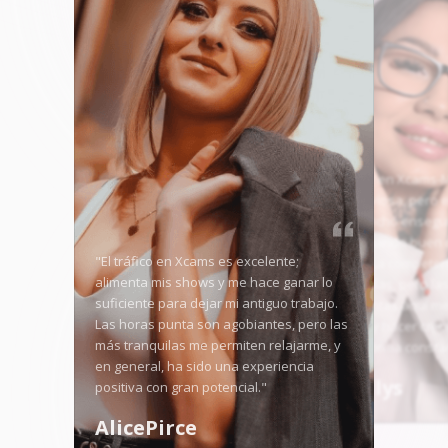
"Empezar en Xcams-
puso nerviosa, pero el
me enganchó ensegui
estoy ganando buen 
"El tráfico en Xcams es excelente;
semana. La competen
alimenta mis shows y me hace ganar lo
algunos días, pero la
suficiente para dejar mi antiguo trabajo.
herramientas aquí m
Las horas punta son agobiantes, pero las
destacar y hacer crec
más tranquilas me permiten relajarme, y
fans de forma consta
en general, ha sido una experiencia
Angellys
positiva con gran potencial."
AlicePirce