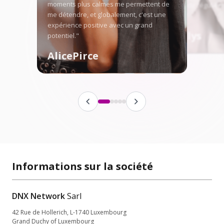
moments plus calmes me permettent de
faire grandir réguliè
me détendre, et globalement, c'est une
fanbase."
expérience positive avec un grand
Angellys
potentiel."
AlicePirce
Informations sur la société
DNX Network
Sarl
42 Rue de Hollerich, L-1740 Luxembourg
Grand Duchy of Luxembourg