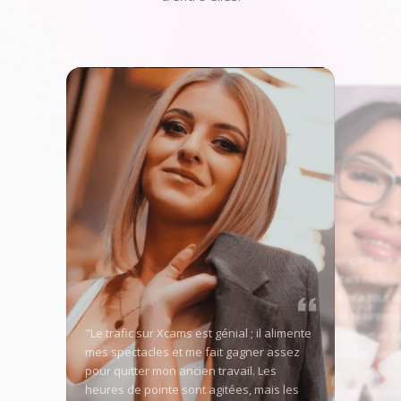
"En commençant sur 
Models, j'étais nerveu
trafic élevé m'a tout d
conquise, et maintena
"Le trafic sur Xcams est génial ; il alimente
bien ma vie chaque s
mes spectacles et me fait gagner assez
concurrence est rude 
pour quitter mon ancien travail. Les
jours, mais les outils i
heures de pointe sont agitées, mais les
permettent de me dé