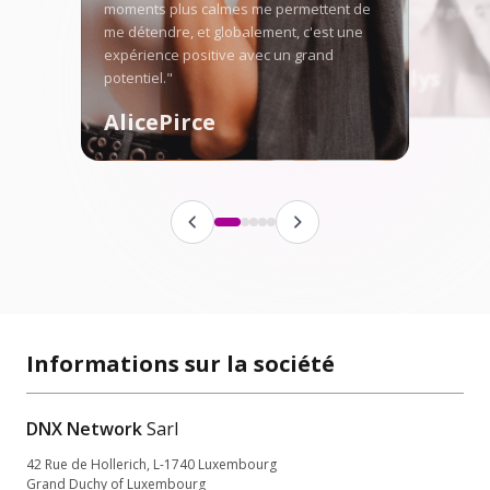
moments plus calmes me permettent de
faire grandir réguliè
me détendre, et globalement, c'est une
fanbase."
expérience positive avec un grand
Angellys
potentiel."
AlicePirce
Informations sur la société
DNX Network
Sarl
42 Rue de Hollerich, L-1740 Luxembourg
Grand Duchy of Luxembourg