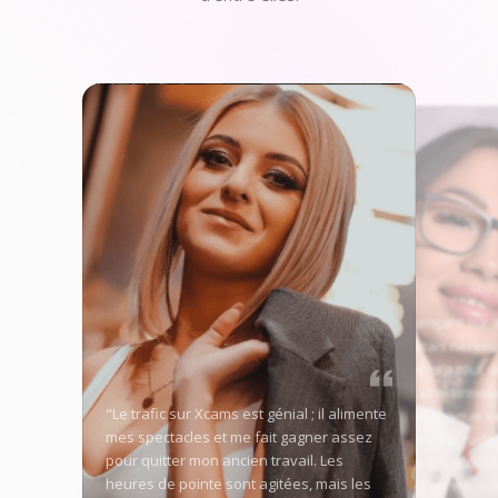
"En commençant sur 
Models, j'étais nerveu
trafic élevé m'a tout d
conquise, et maintena
"Le trafic sur Xcams est génial ; il alimente
bien ma vie chaque s
mes spectacles et me fait gagner assez
concurrence est rude 
pour quitter mon ancien travail. Les
jours, mais les outils i
heures de pointe sont agitées, mais les
permettent de me dé